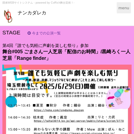
団体WEBサイトシステム - powered by
CoRich舞台芸術！-
T
menu
ナンカダレカ
o
g
g
l
STAGE
今までの公演一覧
e
n
第4回『誰でも気軽に声劇を楽しむ祭り』参加
a
舞台#005 ごまさん一人芝居「配信のお時間」/黒崎ろく一人
v
芝居「Range finder」
i
g
a
t
i
o
n