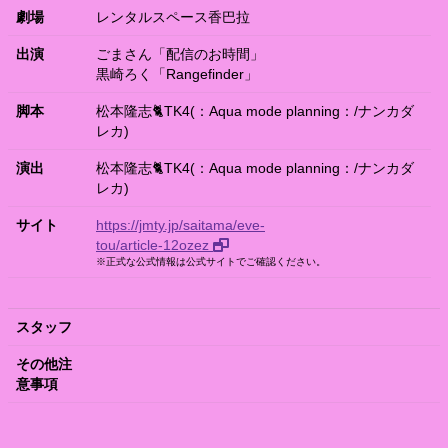
劇場
レンタルスペース香巴拉
出演
ごまさん「配信のお時間」
黒崎ろく「Rangefinder」
脚本
松本隆志🐈TK4(：Aqua mode planning：/ナンカダ
レカ)
演出
松本隆志🐈TK4(：Aqua mode planning：/ナンカダ
レカ)​
サイト
https://jmty.jp/saitama/eve-
tou/article-12ozez
※正式な公式情報は公式サイトでご確認ください。
スタッフ
その他注
意事項