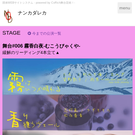
団体WEBサイトシステム - powered by
CoRich舞台芸術！-
T
menu
ナンカダレカ
o
g
g
l
STAGE
今までの公演一覧
e
n
舞台#006 霧香白夜-むこうびゃくや-
a
緩解のリーディング4本立て▲
v
i
g
a
t
i
o
n