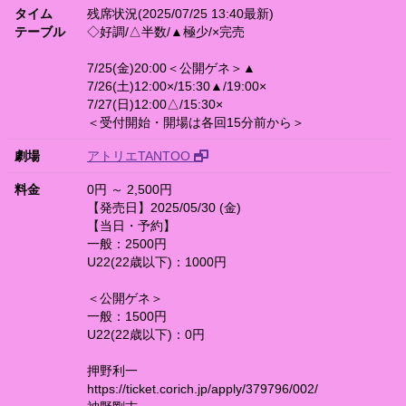
タイム
残席状況(2025/07/25 13:40最新)
テーブル
◇好調/△半数/▲極少/×完売
7/25(金)20:00＜公開ゲネ＞▲
7/26(土)12:00×/15:30▲/19:00×
7/27(日)12:00△/15:30×
＜受付開始・開場は各回15分前から＞
劇場
アトリエTANTOO
料金
0円 ～ 2,500円
【発売日】2025/05/30 (金)
【当日・予約】
一般：2500円
U22(22歳以下)：1000円
＜公開ゲネ＞
一般：1500円
U22(22歳以下)：0円
押野利一
https://ticket.corich.jp/apply/379796/002/