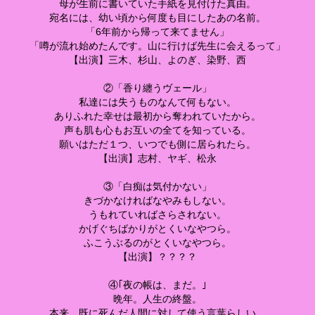
母が生前に書いていた手紙を見付けた真由。
宛名には、幼い頃から何度も目にしたあの名前。
「6年前から帰って来てません」
「噂が流れ始めたんです。山に行けば先生に会えるって」
【出演】三木、杉山、よのぎ、染野、西
②「香り纏うヴェール」
私達には失うものなんて何もない。
ありふれた幸せは最初から奪われていたから。
声も肌も心もお互いの全てを知っている。
願いはただ１つ、いつでも側に居られたら。
【出演】志村、ヤギ、松永
③「白痴は気付かない」
きづかなければなやみもしない。
うもれていればさらされない。
かげぐちばかりがとくいなやつら。
ふこうぶるのがとくいなやつら。
【出演】？？？？
④｢夜の帳は、まだ。｣
晩年。人生の終盤。
本来、既に死んだ人間に対して使う言葉らしい。