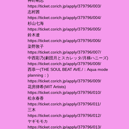
神野剛志
https://ticket.corich.jp/apply/379796/003/
志村茜
https://ticket.corich.jp/apply/379796/004/
杉山七海
https://ticket.corich.jp/apply/379796/005/
鈴木遼
https://ticket.corich.jp/apply/379796/006/
染野敦子
https://ticket.corich.jp/apply/379796/007/
中西彩乃(劇団月とスカレッタ/月梯ハニーズ)
https://ticket.corich.jp/apply/379796/008/
西恭一(THE SOUL BEAT AVE./：Aqua mode
planning：)
https://ticket.corich.jp/apply/379796/009/
花房律希(MIT Artists)
https://ticket.corich.jp/apply/379796/010/
松永春香
https://ticket.corich.jp/apply/379796/011/
三木
https://ticket.corich.jp/apply/379796/012/
ヤギモモカ
https://ticket.corich.jp/apply/379796/013/