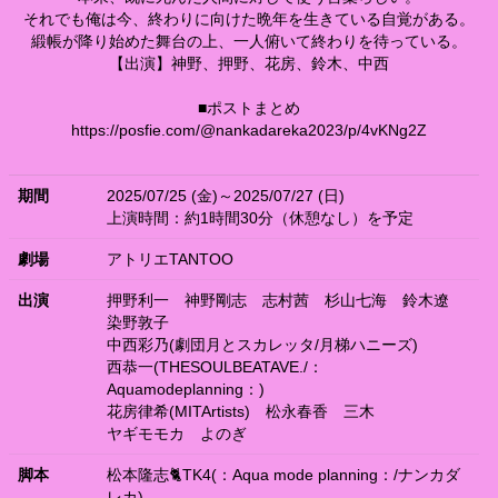
それでも俺は今、終わりに向けた晩年を生きている自覚がある。
緞帳が降り始めた舞台の上、一人俯いて終わりを待っている。
【出演】神野、押野、花房、鈴木、中西
■ポストまとめ
https://posfie.com/@nankadareka2023/p/4vKNg2Z
期間
2025/07/25 (金)～2025/07/27 (日)
上演時間：約1時間30分（休憩なし）を予定
劇場
アトリエTANTOO
出演
押野利一
神野剛志
志村茜
杉山七海
鈴木遼
染野敦子
中西彩乃(劇団月とスカレッタ/月梯ハニーズ)
西恭一(THESOULBEATAVE./：
Aquamodeplanning：)
花房律希(MITArtists)
松永春香
三木
ヤギモモカ
よのぎ
脚本
松本隆志🐈TK4(：Aqua mode planning：/ナンカダ
レカ)​